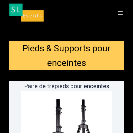
Aller
au
contenu
Pieds & Supports pour
enceintes
Paire de trépieds pour enceintes