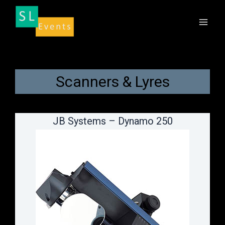
Aller
au
contenu
Scanners & Lyres
JB Systems – Dynamo 250