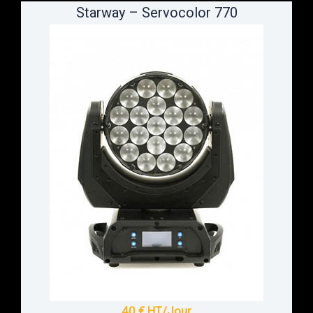
Starway – Servocolor 770
40 € HT/Jour