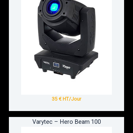
35 € HT/Jour
Varytec – Hero Beam 100