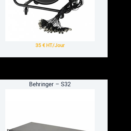
35 € HT/Jour
Behringer – S32