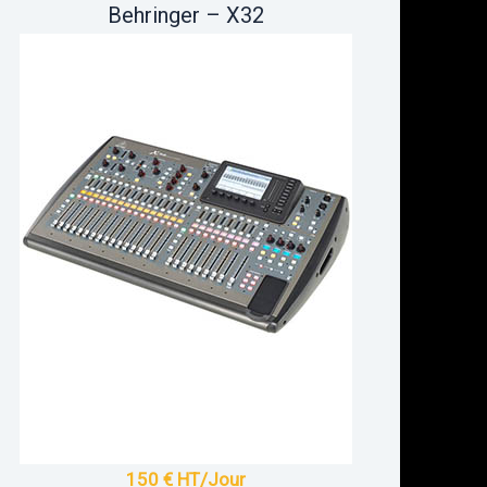
Behringer – X32
150 € HT/Jour