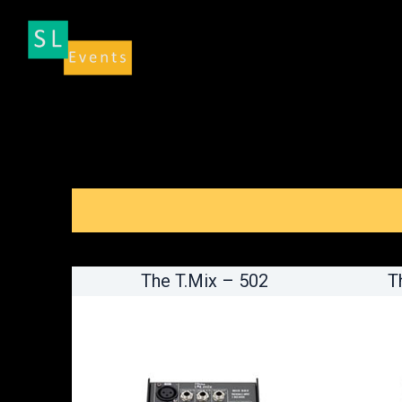
Aller
au
contenu
The T.Mix – 502
T